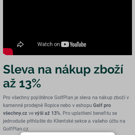
Sleva na nákup zboží
až 13%
Pro všechny pojištěnce GolfPlan je sleva na nákup zboží v
kamenné prodejně Ropice nebo v eshopu
Golf pro
všechny.cz
ve
výši až 13%
. Pro uplatňení benefitu se
jednoduše přihlašte do Klientské sekce a vašeho účtu na
GolfPlan.cz