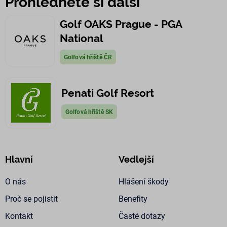
Prohlédněte si další
PHPSESSID
12
Co
PHP.net
hodin
ge
www.golfplan.cz
ap
Golf OAKS Prague - PGA
za
ja
National
To
un
id
Golfová hřiště ČR
po
ud
pr
re
Ob
Penati Golf Resort
je
ná
vy
Golfová hřiště SK
čí
po
bý
pr
al
př
Google Privacy Policy
Hlavní
Vedlejší
ud
př
st
O nás
Hlášení škody
me
CookieScriptConsent
1 rok
Te
CookieScript
Proč se pojistit
Benefity
co
www.golfplan.cz
sl
Kontakt
Časté dotazy
Sc
za