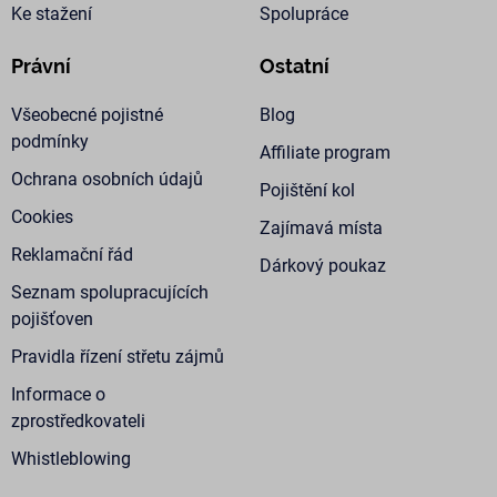
Ke stažení
Spolupráce
př
so
so
ná
Právní
Ostatní
nu
ba
Co
Všeobecné pojistné
Blog
Sc
fu
podmínky
Affiliate program
sp
Ochrana osobních údajů
_GRECAPTCHA
5
Go
Google LLC
Pojištění kol
měsíců
re
www.google.com
Cookies
4
na
Zajímavá místa
týdny
sp
po
Reklamační řád
so
Dárkový poukaz
(_
Seznam spolupracujících
za
pr
pojišťoven
an
Pravidla řízení střetu zájmů
VISITOR_PRIVACY_METADATA
5
Te
YouTube
měsíců
co
.youtube.com
4
uk
Informace o
týdny
so
už
zprostředkovateli
vo
pr
Whistleblowing
in
we
Za