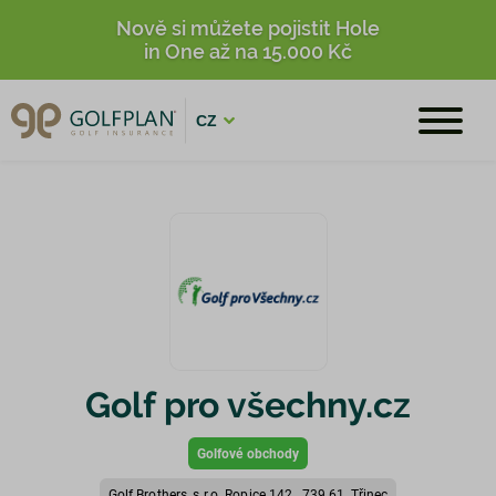
Nově si můžete pojistit Hole
in One až na 15.000 Kč
CZ
Golf pro všechny.cz
Golfové obchody
Golf Brothers, s.r.o. Ropice 142, 739 61, Třinec