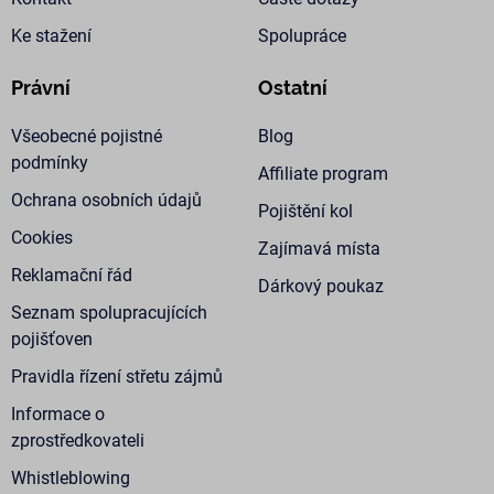
vy
čí
Ke stažení
Spolupráce
po
bý
pr
al
Právní
Ostatní
př
Google Privacy Policy
ud
př
Všeobecné pojistné
Blog
st
podmínky
me
Affiliate program
CookieScriptConsent
1 rok
Te
CookieScript
Ochrana osobních údajů
co
Pojištění kol
www.golfplan.cz
sl
Cookies
Sc
Zajímavá místa
za
př
Reklamační řád
Dárkový poukaz
so
so
Seznam spolupracujících
ná
nu
pojišťoven
ba
Co
Pravidla řízení střetu zájmů
Sc
fu
sp
Informace o
zprostředkovateli
_GRECAPTCHA
5
Go
Google LLC
měsíců
re
www.google.com
4
na
Whistleblowing
týdny
sp