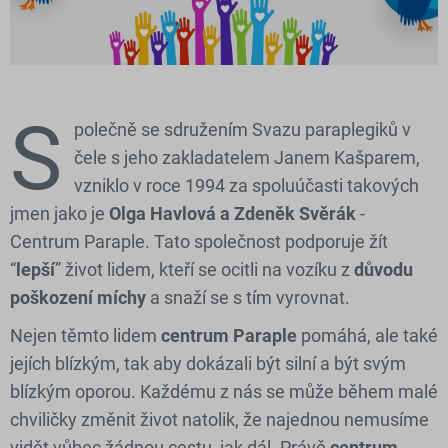
S
polečně se sdružením Svazu paraplegiků v
čele s jeho zakladatelem Janem Kašparem,
vzniklo v roce 1994 za spoluúčasti takových
jmen jako je
Olga Havlová a Zdeněk Svěrák
-
Centrum Paraple. Tato společnost podporuje žít
“
lepší
” život lidem, kteří se ocitli na vozíku z
důvodu
poškození míchy
a snaží se s tím vyrovnat.
Nejen těmto lidem
centrum Paraple
pomáhá, ale také
jejích blízkým, tak aby dokázali být silní a být svým
blízkým oporou. Každému z nás se může během malé
chviličky změnit život natolik, že najednou nemusíme
vidět vůbec žádnou cestu, jak dál. Právě
centrum