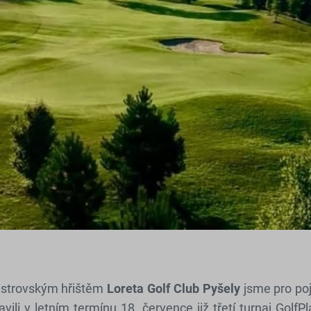
istrovským hřištěm
Loreta Golf Club Pyšely
jsme pro poj
avili v letním termínu 18. července již třetí turnaj GolfPl