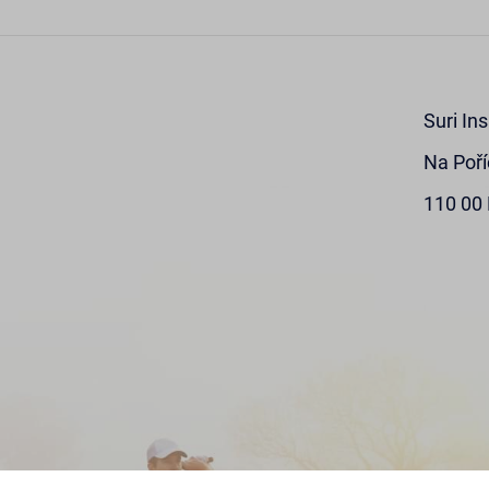
Suri In
Na Poří
110 00 