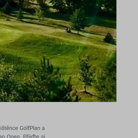
ištěnce GolfPlan a
an Open. Přijďte si