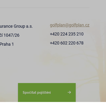
golfplan@golfplan.cz
surance Group a.s.
+420 224 235 210
čí 1047/26
+420 602 220 678
Praha 1
Spočítat pojištění