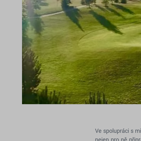
Ve spolupráci s m
nejen pro ně připr