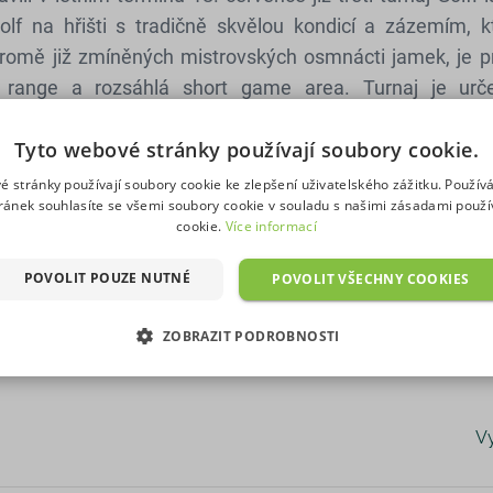
olf na hřišti s tradičně skvělou kondicí a zázemím, k
Kromě již zmíněných mistrovských osmnácti jamek, je p
ng range a rozsáhlá short game area. Turnaj je ur
gorií a těšit se můžete na přátelskou atmosféru a skvěl
epší si odnesou trofeje a ceny od GolfPlanu a partnerů
Tyto webové stránky používají soubory cookie.
zřejmě zvýhodněné fee. Veškeré informace o turnaji na
é stránky používají soubory cookie ke zlepšení uživatelského zážitku. Použív
ránek souhlasíte se všemi soubory cookie v souladu s našimi zásadami použí
cookie.
Více informací
18. července 2024!
POVOLIT POUZE NUTNÉ
POVOLIT VŠECHNY COOKIES
ZOBRAZIT PODROBNOSTI
É SOUBORY
VÝKONOVÉ SOUBORY
SOUBORY CÍLENÍ
V
RY
NEZAŘAZENÉ SOUBORY