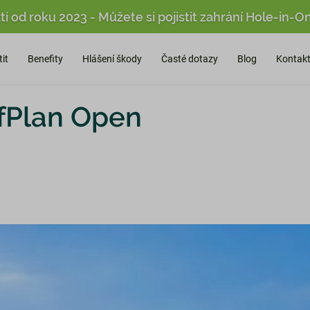
tí od roku 2023 - Můžete si pojistit zahrání Hole-in-O
tit
Benefity
Hlášení škody
Časté dotazy
Blog
Kontak
lfPlan Open