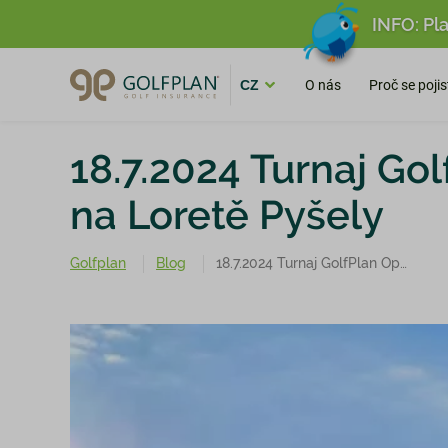
INFO: Pla
O nás
Proč se pojis
CZ
18.7.2024 Turnaj Go
na Loretě Pyšely
Golfplan
Blog
18.7.2024 Turnaj GolfPlan Open na Loretě Pyšely